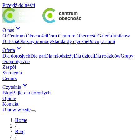
Przejdź do treści
O nas
O Centrum Obecności
Dom Centrum Obecności
Galeria
Jubileusz
10-lecia
Obszary pomocy
Standardy etyczne
Pracuj z nami
Oferta
Dla dorosłych
Dla par
Dla młodzieży
Dla dzieci
Dla rodziców
Grupy
terapeutyczne
Zespół
Szkolenia
Cennik
Czytelnia
Blog
Bajki dla dorosłych
Opinie
Kontakt
Umów wizytę
Home
/
Blog
/