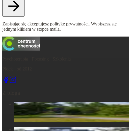
Zapisując się akceptujesz politykę prywatności. Wypiszesz się
jednym klikiem w stopce maila.
Psychoterapia · Focusing · Szkolenia
Płock · od 2012
Z bloga
Centrum Obecności – świętujemy – życie, które wydarza się
tu, razem...
6 maja 2025
Centrum Obecności – Miejsce, gdzie natura splata się z