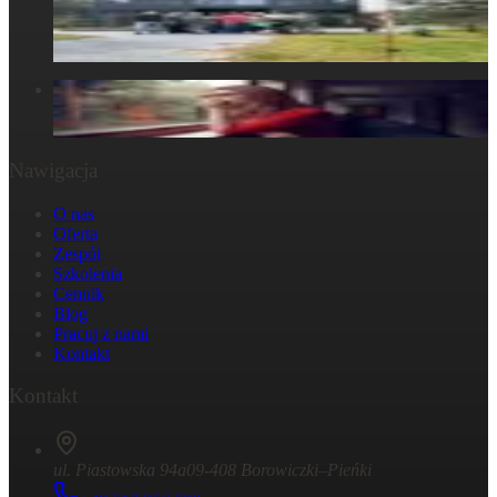
ludzkim doświadczeniem
30 marca 2025
W głowie się nie mieści, ale w ciele już tak: Strata
29 października 2024
Nawigacja
O nas
Oferta
Zespół
Szkolenia
Cennik
Blog
Pracuj z nami
Kontakt
Kontakt
ul. Piastowska 94a
09-408 Borowiczki–Pieńki