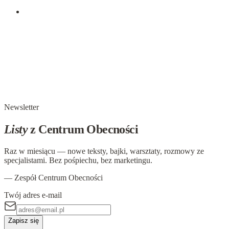
udzielać rad? Z tymi i wieloma innymi…
1 października 2017
Maciej Majewski: Być blisko i z nadzieją -
psychoterapia humanistyczna
Do dzisiejszego tekstu zainspirowała mnie rocznica Centrum
Obecności. Pięciolecie istnienia niezwykłej przestrzeni, w
której odbywają się procesy psychoterapeutyczne,
przeżywane są emocje oraz…
Newsletter
Listy
z Centrum Obecności
Raz w miesiącu — nowe teksty, bajki, warsztaty, rozmowy ze
specjalistami. Bez pośpiechu, bez marketingu.
— Zespół Centrum Obecności
Twój adres e-mail
Zapisz się