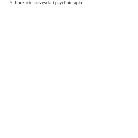
Poczucie szczęścia i psychoterapia
Artykuły
Lęki
Psychoedukacja
Psychoterapia
Psychoterapia par