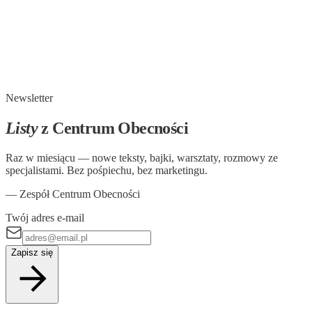
Poczucie szczęścia i psychoterapia
Jednym z czynników, który psychologowie badający
poczucie szczęścia i satysfakcję życiową, określają mianem
kluczowych, jest życie w zgodzie z własnymi wartościami.
Zdrowa troska o własne potrzeby…
Newsletter
Listy
z Centrum Obecności
Raz w miesiącu — nowe teksty, bajki, warsztaty, rozmowy ze
specjalistami. Bez pośpiechu, bez marketingu.
— Zespół Centrum Obecności
Twój adres e-mail
Zapisz się