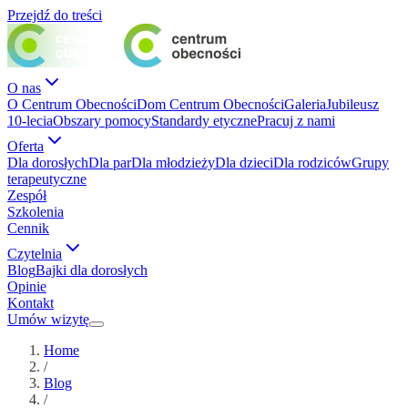
Przejdź do treści
O nas
O Centrum Obecności
Dom Centrum Obecności
Galeria
Jubileusz
10-lecia
Obszary pomocy
Standardy etyczne
Pracuj z nami
Oferta
Dla dorosłych
Dla par
Dla młodzieży
Dla dzieci
Dla rodziców
Grupy
terapeutyczne
Zespół
Szkolenia
Cennik
Czytelnia
Blog
Bajki dla dorosłych
Opinie
Kontakt
Umów wizytę
Home
/
Blog
/