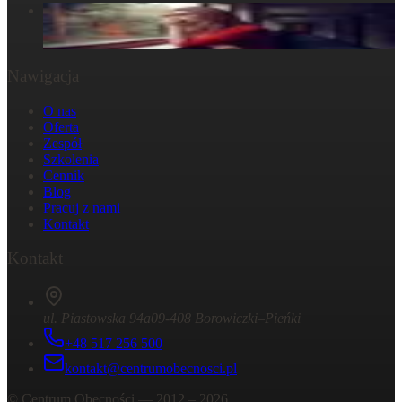
W głowie się nie mieści, ale w ciele już tak: Strata
29 października 2024
Nawigacja
O nas
Oferta
Zespół
Szkolenia
Cennik
Blog
Pracuj z nami
Kontakt
Kontakt
ul. Piastowska 94a
09-408 Borowiczki–Pieńki
+48 517 256 500
kontakt@centrumobecnosci.pl
©
Centrum Obecności
— 2012 –
2026