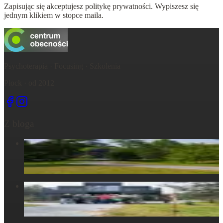
Zapisując się akceptujesz politykę prywatności. Wypiszesz się
jednym klikiem w stopce maila.
Psychoterapia · Focusing · Szkolenia
Płock · od 2012
Z bloga
Centrum Obecności – świętujemy – życie, które wydarza się
tu, razem...
6 maja 2025
Centrum Obecności – Miejsce, gdzie natura splata się z
ludzkim doświadczeniem
30 marca 2025