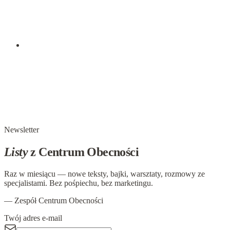
Krocz spokojnie wśród zgiełku i pośpiechu - pamiętaj jaki
pokój może być w ciszy. Tak dalece jak to możliwe nie
wyrzekając się siebie, bądź w dobrych stosunkach z innymi
ludźmi. Prawdę swą głoś…
17 maja 2016
Idą czasy NIEOBECNOŚCI
Nieobecność to wycofanie się z doświadczenia, to
zablokowanie, zahamowanie wewnętrznego naturalnego
procesu zmiany i rozwoju. OBECNOŚĆ - to życiodajna siła
NIEOBECNOŚĆ - jest umartwiająca -…
Newsletter
Listy
z Centrum Obecności
Raz w miesiącu — nowe teksty, bajki, warsztaty, rozmowy ze
specjalistami. Bez pośpiechu, bez marketingu.
— Zespół Centrum Obecności
Twój adres e-mail