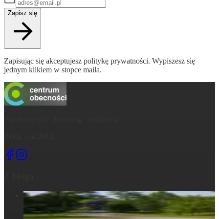
Zapisz się
Zapisując się akceptujesz politykę prywatności. Wypiszesz się
jednym klikiem w stopce maila.
Psychoterapia · Focusing · Szkolenia
Płock · od 2012
Z bloga
Centrum Obecności – świętujemy – życie, które wydarza się
tu, razem...