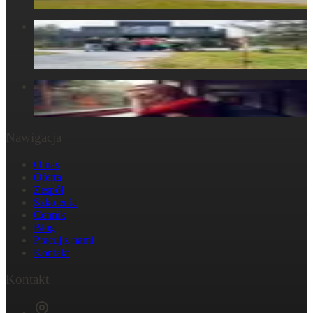
6 maja 2025
Centrum Obecności – Miejsce, gdzie natura splata się z
ludzkim doświadczeniem
30 marca 2025
W głowie się nie mieści, ale w ciele już tak: Strata
29 października 2024
Nawigacja
O nas
Oferta
Zespół
Szkolenia
Cennik
Blog
Pracuj z nami
Kontakt
Kontakt