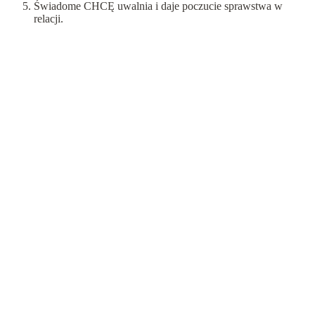
Świadome CHCĘ uwalnia i daje poczucie sprawstwa w
relacji.
Inspiracje
Psychoedukacja
Psychoterapia