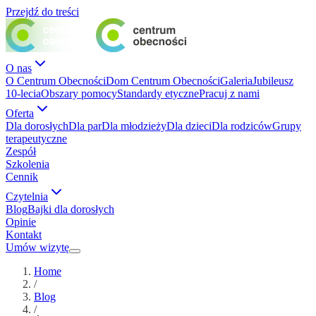
Przejdź do treści
O nas
O Centrum Obecności
Dom Centrum Obecności
Galeria
Jubileusz
10-lecia
Obszary pomocy
Standardy etyczne
Pracuj z nami
Oferta
Dla dorosłych
Dla par
Dla młodzieży
Dla dzieci
Dla rodziców
Grupy
terapeutyczne
Zespół
Szkolenia
Cennik
Czytelnia
Blog
Bajki dla dorosłych
Opinie
Kontakt
Umów wizytę
Home
/
Blog
/