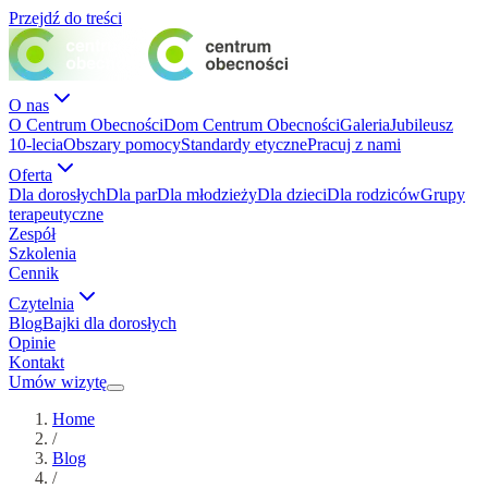
Przejdź do treści
O nas
O Centrum Obecności
Dom Centrum Obecności
Galeria
Jubileusz
10-lecia
Obszary pomocy
Standardy etyczne
Pracuj z nami
Oferta
Dla dorosłych
Dla par
Dla młodzieży
Dla dzieci
Dla rodziców
Grupy
terapeutyczne
Zespół
Szkolenia
Cennik
Czytelnia
Blog
Bajki dla dorosłych
Opinie
Kontakt
Umów wizytę
Home
/
Blog
/