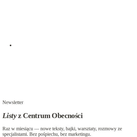
Patrycja Rzepecka: Dziecko u psychologa -
psychoterapeuty
Wojtek ma 8 lat, właśnie rozpoczął naukę w drugiej klasie.
Jest żywym chłopcem, który potrzebuje na tyle dużo ruchu,
że oglądając kreskówki podskakuje na kanapie. W szkole,
podczas przerwy biega i…
19 grudnia 2017
Tomasz Radkiewicz w PetroNews: Jaki sens ma
Wigilia?
Okres przedświąteczny. Z czym nam się kojarzy? Niestety,
najczęściej ze stresem, bieganiem po sklepach, szukaniem
prezentów, gotowaniem czy sprzątaniem. W tym wszystkim
zapominamy o odpowiedzi na…
Newsletter
Listy
z Centrum Obecności
Raz w miesiącu — nowe teksty, bajki, warsztaty, rozmowy ze
specjalistami. Bez pośpiechu, bez marketingu.