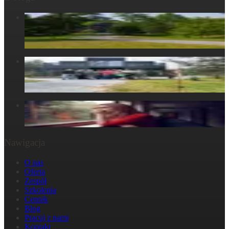
Centrum Obecności – świętujemy – życie, które wydarza się
tu, razem...
6 maja 2025
Centrum Obecności – Miejsce, gdzie natura splata się z
ludzkim doświadczeniem
30 marca 2025
W głowie się nie mieści, ale w ciele już tak: Strata
29 października 2024
Nawigacja
O nas
Oferta
Zespół
Szkolenia
Cennik
Blog
Pracuj z nami
Kontakt