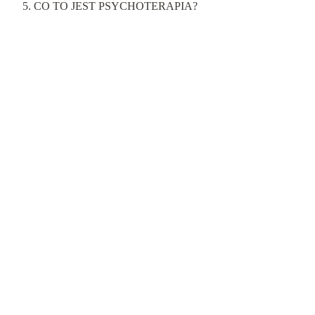
CO TO JEST PSYCHOTERAPIA?
Baza wiedzy
DDA
Depresja
Inspiracje
Lęki
Psychoedukacja
Psycholog
dziecięcy
Psychoterapia