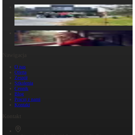
Centrum Obecności – Miejsce, gdzie natura splata się z
ludzkim doświadczeniem
30 marca 2025
W głowie się nie mieści, ale w ciele już tak: Strata
29 października 2024
Nawigacja
O nas
Oferta
Zespół
Szkolenia
Cennik
Blog
Pracuj z nami
Kontakt
Kontakt