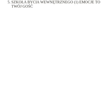
SZKOŁA BYCIA WEWNĘTRZNEGO (1) EMOCJE TO
TWÓJ GOŚĆ
Psychoterapia
Szkoła bycia wewnętrznego
Witaj i podejmuj wszystkich przybyłych!