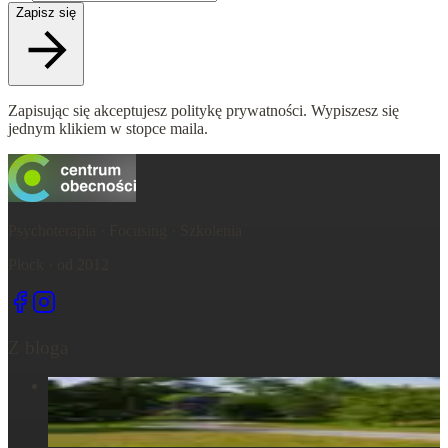
Zapisz się
Zapisując się akceptujesz politykę prywatności. Wypiszesz się
jednym klikiem w stopce maila.
Psychoterapia · Focusing · Szkolenia
Płock · od 2012
Z bloga
Centrum Obecności – świętujemy – życie, które wydarza się
tu, razem...
6 maja 2025