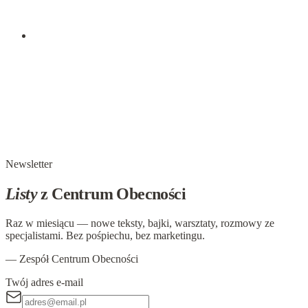
obecnościowym — o tym, jak zatrzymać się przy sobie
samym i po co to właściwie robić.
18 marca 2019
SZKOŁA BYCIA WEWNĘTRZNEGO (2)
SPÓJRZ NA SIEBIE
Nie masz pojęcia jak długo szukałem prezentu dla Ciebie. Nic
nie wyglądało dobrze. Jaki jest sens w przynoszeniu złota do
jego kopalni albo wody do oceanu . Wszystko, co zdołałem
wymyślić było jak…
Newsletter
Listy
z Centrum Obecności
Raz w miesiącu — nowe teksty, bajki, warsztaty, rozmowy ze
specjalistami. Bez pośpiechu, bez marketingu.
— Zespół Centrum Obecności
Twój adres e-mail