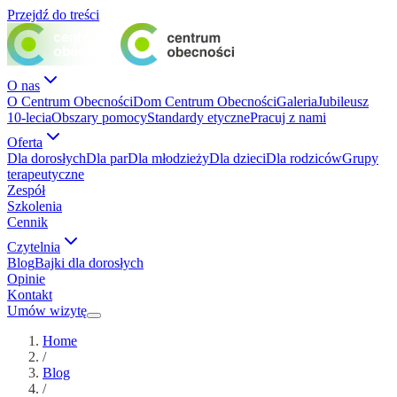
Przejdź do treści
O nas
O Centrum Obecności
Dom Centrum Obecności
Galeria
Jubileusz
10-lecia
Obszary pomocy
Standardy etyczne
Pracuj z nami
Oferta
Dla dorosłych
Dla par
Dla młodzieży
Dla dzieci
Dla rodziców
Grupy
terapeutyczne
Zespół
Szkolenia
Cennik
Czytelnia
Blog
Bajki dla dorosłych
Opinie
Kontakt
Umów wizytę
Home
/
Blog
/