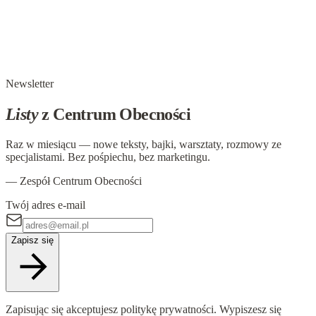
Wigilia?
Okres przedświąteczny. Z czym nam się kojarzy? Niestety,
najczęściej ze stresem, bieganiem po sklepach, szukaniem
prezentów, gotowaniem czy sprzątaniem. W tym wszystkim
zapominamy o odpowiedzi na…
Newsletter
Listy
z Centrum Obecności
Raz w miesiącu — nowe teksty, bajki, warsztaty, rozmowy ze
specjalistami. Bez pośpiechu, bez marketingu.
— Zespół Centrum Obecności
Twój adres e-mail
Zapisz się
Zapisując się akceptujesz politykę prywatności. Wypiszesz się