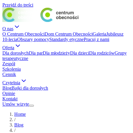
Przejdź do treści
O nas
O Centrum Obecności
Dom Centrum Obecności
Galeria
Jubileusz
10-lecia
Obszary pomocy
Standardy etyczne
Pracuj z nami
Oferta
Dla dorosłych
Dla par
Dla młodzieży
Dla dzieci
Dla rodziców
Grupy
terapeutyczne
Zespół
Szkolenia
Cennik
Czytelnia
Blog
Bajki dla dorosłych
Opinie
Kontakt
Umów wizytę
Home
/
Blog
/