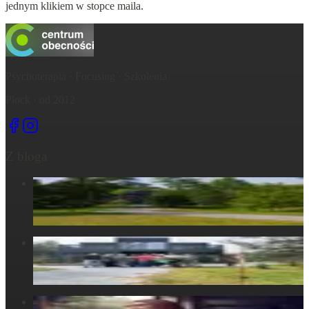
jednym klikiem w stopce maila.
Psychoterapia · Focusing · Szkolenia
Płock · od 2012
Z bloga
Centrum Obecności – świętujemy – życie, które wydarza się
tu, razem...
6 maja 2025
Centrum Obecności – Miejsce, gdzie natura splata się z
ludzkim doświadczeniem
30 marca 2025
W głowie się nie mieści, ale w ciele już tak: Strata