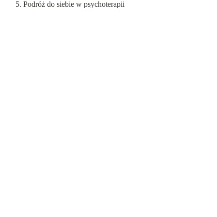
Podróż do siebie w psychoterapii
Czytelnia
Psychoterapia
Psychoterapia par