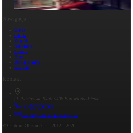
29 października 2024
Nawigacja
O nas
Oferta
Zespół
Szkolenia
Cennik
Blog
Pracuj z nami
Kontakt
Kontakt
ul. Piastowska 94a
09-408 Borowiczki–Pieńki
+48 517 256 500
kontakt@centrumobecnosci.pl
©
Centrum Obecności
— 2012 –
2026