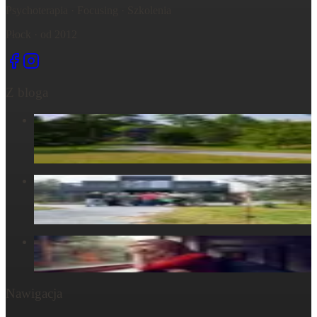
Psychoterapia · Focusing · Szkolenia
Płock · od 2012
Z bloga
Centrum Obecności – świętujemy – życie, które wydarza się
tu, razem...
6 maja 2025
Centrum Obecności – Miejsce, gdzie natura splata się z
ludzkim doświadczeniem
30 marca 2025
W głowie się nie mieści, ale w ciele już tak: Strata
29 października 2024
Nawigacja