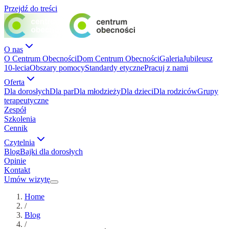
Przejdź do treści
O nas
O Centrum Obecności
Dom Centrum Obecności
Galeria
Jubileusz
10-lecia
Obszary pomocy
Standardy etyczne
Pracuj z nami
Oferta
Dla dorosłych
Dla par
Dla młodzieży
Dla dzieci
Dla rodziców
Grupy
terapeutyczne
Zespół
Szkolenia
Cennik
Czytelnia
Blog
Bajki dla dorosłych
Opinie
Kontakt
Umów wizytę
Home
/
Blog
/