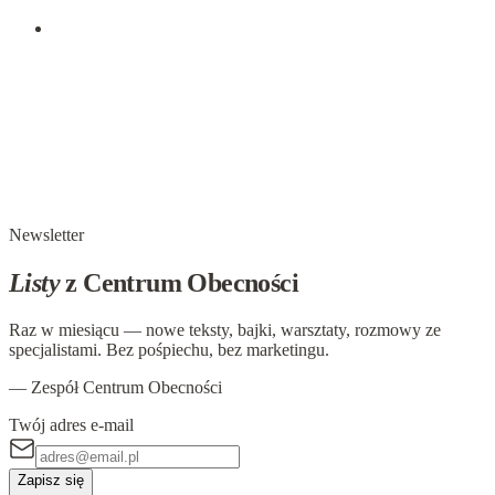
ludźmi. Prawdę swą głoś…
22 lutego 2017
Świadome CHCĘ uwalnia i daje poczucie
sprawstwa w relacji.
"Chcę, byś mnie słuchała, nie osądzając. Chcę, byś
wypowiadała się, nie udzielając mi rad. Chcę, byś ufała mi,
nie wymagając. Chcę, byś mi pomagała, nie usiłując
zdecydować za mnie. Chcę, byś…
Newsletter
Listy
z Centrum Obecności
Raz w miesiącu — nowe teksty, bajki, warsztaty, rozmowy ze
specjalistami. Bez pośpiechu, bez marketingu.
— Zespół Centrum Obecności
Twój adres e-mail
Zapisz się