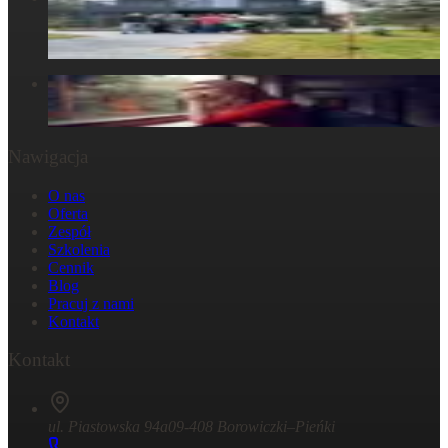
ludzkim doświadczeniem
30 marca 2025
W głowie się nie mieści, ale w ciele już tak: Strata
29 października 2024
Nawigacja
O nas
Oferta
Zespół
Szkolenia
Cennik
Blog
Pracuj z nami
Kontakt
Kontakt
ul. Piastowska 94a
09-408 Borowiczki–Pieńki