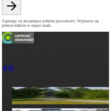
Zapisując się akceptujesz politykę prywatności. Wypiszesz się
jednym klikiem w stopce maila.
Psychoterapia · Focusing · Szkolenia
Płock · od 2012
Z bloga
Centrum Obecności – świętujemy – życie, które wydarza się
tu, razem...
6 maja 2025
Centrum Obecności – Miejsce, gdzie natura splata się z