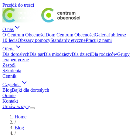
Przejdź do treści
O nas
O Centrum Obecności
Dom Centrum Obecności
Galeria
Jubileusz
10-lecia
Obszary pomocy
Standardy etyczne
Pracuj z nami
Oferta
Dla dorosłych
Dla par
Dla młodzieży
Dla dzieci
Dla rodziców
Grupy
terapeutyczne
Zespół
Szkolenia
Cennik
Czytelnia
Blog
Bajki dla dorosłych
Opinie
Kontakt
Umów wizytę
Home
/
Blog
/