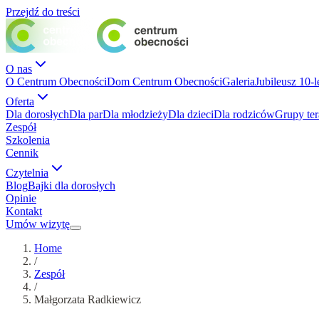
Przejdź do treści
O nas
O Centrum Obecności
Dom Centrum Obecności
Galeria
Jubileusz 10-l
Oferta
Dla dorosłych
Dla par
Dla młodzieży
Dla dzieci
Dla rodziców
Grupy te
Zespół
Szkolenia
Cennik
Czytelnia
Blog
Bajki dla dorosłych
Opinie
Kontakt
Umów wizytę
Home
/
Zespół
/
Małgorzata Radkiewicz