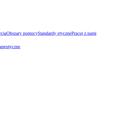
ecia
Obszary pomocy
Standardy etyczne
Pracuj z nami
rapeutyczne