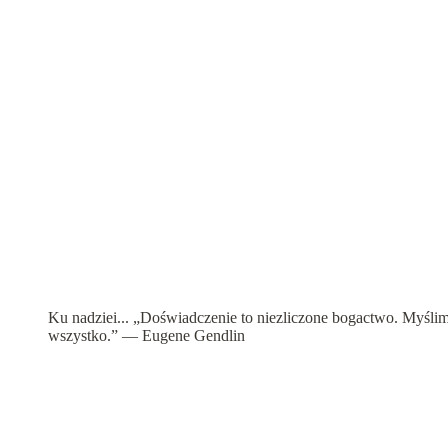
International Focusing Institute
Ku nadziei... „Doświadczenie to niezliczone bogactwo. Myślimy
wszystko.” — Eugene Gendlin