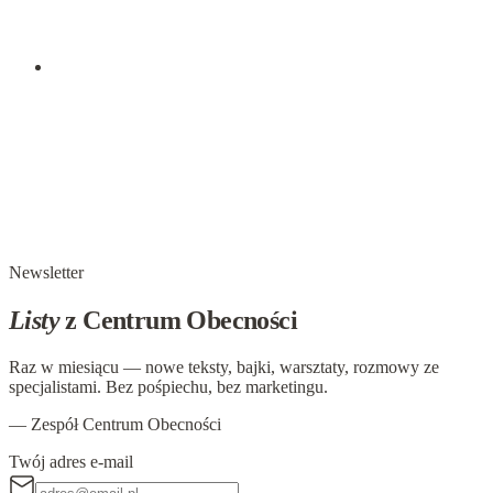
pewności, która pozwala nam otworzyć się na życie i innych
ludzi. To uczucie, które dodaje nam odwagi i spokoju w
trudnych momentach, kiedy wierzymy,…
29 października 2024
W głowie się nie mieści, ale w ciele już tak:
Zranienie
Zranienie To emocja, która pojawia się, gdy doświadczamy
bólu wynikającego z poczucia, że ktoś nas zawiódł,
skrzywdził lub zranił nasze uczucia. Jest to stan emocjonalny,
który dotyka najgłębszych…
Newsletter
Listy
z Centrum Obecności
Raz w miesiącu — nowe teksty, bajki, warsztaty, rozmowy ze
specjalistami. Bez pośpiechu, bez marketingu.
— Zespół Centrum Obecności
Twój adres e-mail