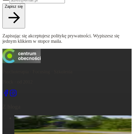
Zapisz się
Zapisując się akceptujesz politykę prywatności. Wypiszesz się
jednym klikiem w stopce maila.
Psychoterapia · Focusing · Szkolenia
Płock · od 2012
Z bloga
Centrum Obecności – świętujemy – życie, które wydarza się
tu, razem...
6 maja 2025