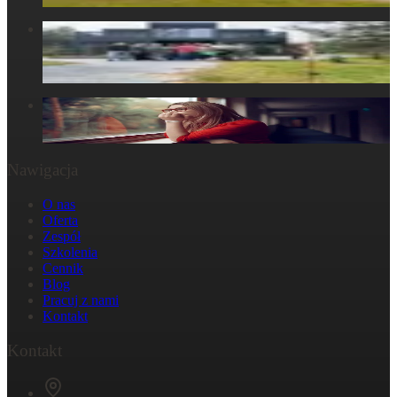
Centrum Obecności – Miejsce, gdzie natura splata się z
ludzkim doświadczeniem
30 marca 2025
W głowie się nie mieści, ale w ciele już tak: Strata
29 października 2024
Nawigacja
O nas
Oferta
Zespół
Szkolenia
Cennik
Blog
Pracuj z nami
Kontakt
Kontakt