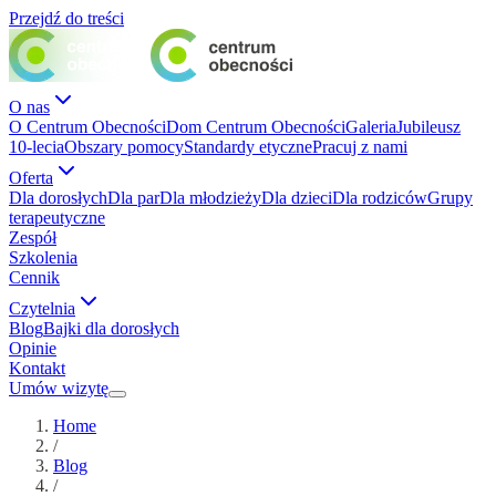
Przejdź do treści
O nas
O Centrum Obecności
Dom Centrum Obecności
Galeria
Jubileusz
10-lecia
Obszary pomocy
Standardy etyczne
Pracuj z nami
Oferta
Dla dorosłych
Dla par
Dla młodzieży
Dla dzieci
Dla rodziców
Grupy
terapeutyczne
Zespół
Szkolenia
Cennik
Czytelnia
Blog
Bajki dla dorosłych
Opinie
Kontakt
Umów wizytę
Home
/
Blog
/