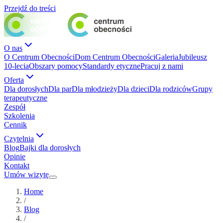
Przejdź do treści
O nas
O Centrum Obecności
Dom Centrum Obecności
Galeria
Jubileusz
10-lecia
Obszary pomocy
Standardy etyczne
Pracuj z nami
Oferta
Dla dorosłych
Dla par
Dla młodzieży
Dla dzieci
Dla rodziców
Grupy
terapeutyczne
Zespół
Szkolenia
Cennik
Czytelnia
Blog
Bajki dla dorosłych
Opinie
Kontakt
Umów wizytę
Home
/
Blog
/