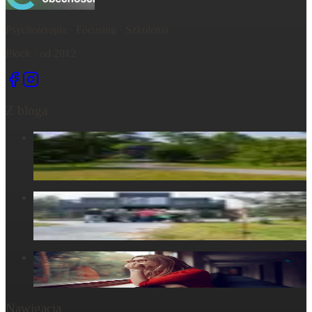
Psychoterapia · Focusing · Szkolenia
Płock · od 2012
Z bloga
Centrum Obecności – świętujemy – życie, które wydarza się
tu, razem...
6 maja 2025
Centrum Obecności – Miejsce, gdzie natura splata się z
ludzkim doświadczeniem
30 marca 2025
W głowie się nie mieści, ale w ciele już tak: Strata
29 października 2024
Nawigacja