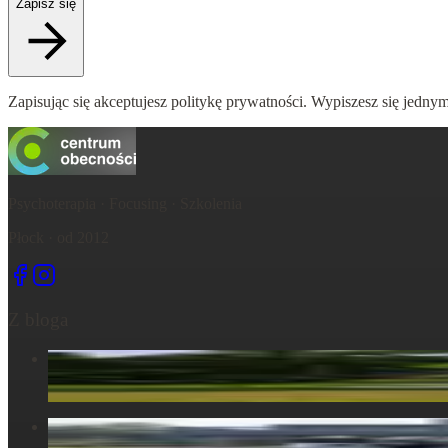
Zapisz się
Zapisując się akceptujesz politykę prywatności. Wypiszesz się jednym
Psychoterapia · Focusing · Szkolenia
Płock · od 2012
Z bloga
Centrum Obecności – świętujemy – życie, które wydarza się tu,
6 maja 2025
Centrum Obecności – Miejsce, gdzie natura splata się z ludzk