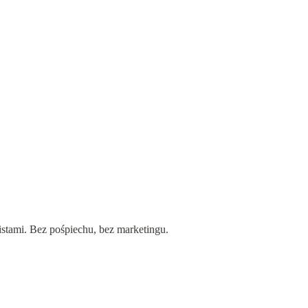
tóra pozwala nam otworzyć się na życie i innych ludzi. To uczucie, 
e
 wynikającego z poczucia, że ktoś nas zawiódł, skrzywdził lub zranił 
istami. Bez pośpiechu, bez marketingu.