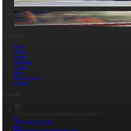
30 marca 2025
W głowie się nie mieści, ale w ciele już tak: Strata
29 października 2024
Nawigacja
O nas
Oferta
Zespół
Szkolenia
Cennik
Blog
Pracuj z nami
Kontakt
Kontakt
ul. Piastowska 94a
09-408 Borowiczki–Pieńki
+48 517 256 500
kontakt@centrumobecnosci.pl