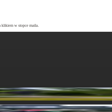
 klikiem w stopce maila.
 razem...
im doświadczeniem