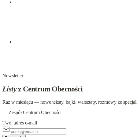
29 października 2024
W głowie się nie mieści, ale w ciele już tak: Ufność
Ufność To głęboka, wewnętrzna postawa zaufania i pewności, k
wierzymy,…
29 października 2024
W głowie się nie mieści, ale w ciele już tak: Zranieni
Zranienie To emocja, która pojawia się, gdy doświadczamy bólu
Newsletter
Listy
z Centrum Obecności
Raz w miesiącu — nowe teksty, bajki, warsztaty, rozmowy ze specjal
— Zespół Centrum Obecności
Twój adres e-mail