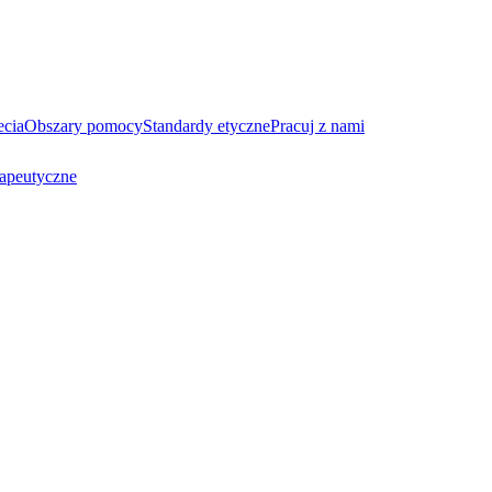
ecia
Obszary pomocy
Standardy etyczne
Pracuj z nami
rapeutyczne