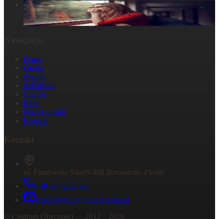
W głowie się nie mieści, ale w ciele już tak: Strata
29 października 2024
Nawigacja
O nas
Oferta
Zespół
Szkolenia
Cennik
Blog
Pracuj z nami
Kontakt
Kontakt
ul. Piastowska 94a
09-408 Borowiczki–Pieńki
+48 517 256 500
kontakt@centrumobecnosci.pl
©
Centrum Obecności
— 2012 –
2026