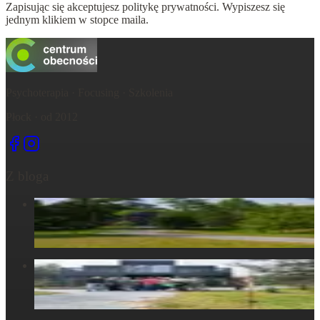
Zapisując się akceptujesz politykę prywatności. Wypiszesz się
jednym klikiem w stopce maila.
Psychoterapia · Focusing · Szkolenia
Płock · od 2012
Z bloga
Centrum Obecności – świętujemy – życie, które wydarza się
tu, razem...
6 maja 2025
Centrum Obecności – Miejsce, gdzie natura splata się z
ludzkim doświadczeniem
30 marca 2025