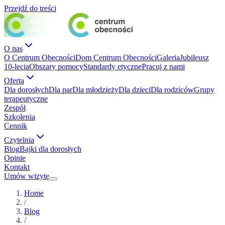
Przejdź do treści
O nas
O Centrum Obecności
Dom Centrum Obecności
Galeria
Jubileusz
10-lecia
Obszary pomocy
Standardy etyczne
Pracuj z nami
Oferta
Dla dorosłych
Dla par
Dla młodzieży
Dla dzieci
Dla rodziców
Grupy
terapeutyczne
Zespół
Szkolenia
Cennik
Czytelnia
Blog
Bajki dla dorosłych
Opinie
Kontakt
Umów wizytę
Home
/
Blog
/