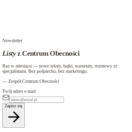
W głowie się nie mieści, ale w ciele już tak:
Zranienie
Zranienie To emocja, która pojawia się, gdy doświadczamy
bólu wynikającego z poczucia, że ktoś nas zawiódł,
skrzywdził lub zranił nasze uczucia. Jest to stan emocjonalny,
który dotyka najgłębszych…
Newsletter
Listy
z Centrum Obecności
Raz w miesiącu — nowe teksty, bajki, warsztaty, rozmowy ze
specjalistami. Bez pośpiechu, bez marketingu.
— Zespół Centrum Obecności
Twój adres e-mail
Zapisz się