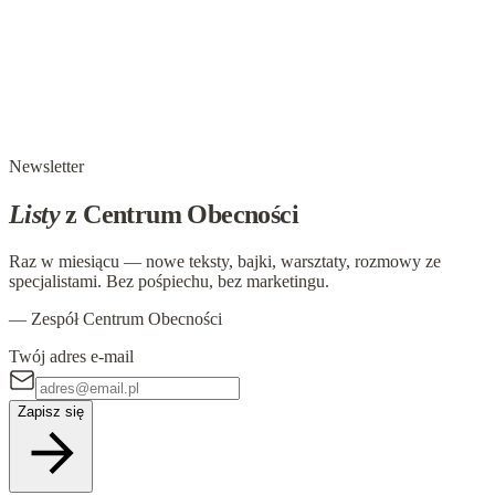
CYTATY MISTRZÓW (23) THOMAS
MERTON
Prawdziwe rozwiązania to nie te, które siłą narzucamy życiu
zgodnie ze swoimi teoriami, lecz te, które samo życie
dostarcza ludziom nastawionym na otrzymanie prawdy.
Thomas Merton
Newsletter
Listy
z Centrum Obecności
Raz w miesiącu — nowe teksty, bajki, warsztaty, rozmowy ze
specjalistami. Bez pośpiechu, bez marketingu.
— Zespół Centrum Obecności
Twój adres e-mail
Zapisz się