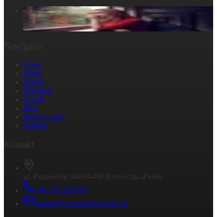
W głowie się nie mieści, ale w ciele już tak: Strata
29 października 2024
Nawigacja
O nas
Oferta
Zespół
Szkolenia
Cennik
Blog
Pracuj z nami
Kontakt
Kontakt
ul. Piastowska 94a
09-408 Borowiczki–Pieńki
+48 517 256 500
kontakt@centrumobecnosci.pl