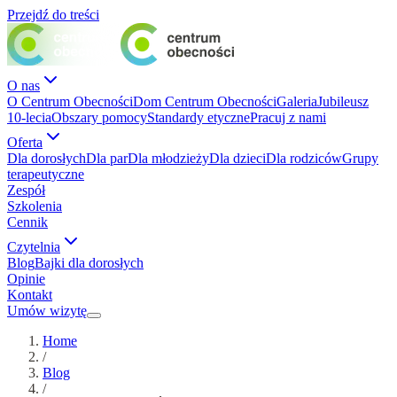
Przejdź do treści
O nas
O Centrum Obecności
Dom Centrum Obecności
Galeria
Jubileusz
10-lecia
Obszary pomocy
Standardy etyczne
Pracuj z nami
Oferta
Dla dorosłych
Dla par
Dla młodzieży
Dla dzieci
Dla rodziców
Grupy
terapeutyczne
Zespół
Szkolenia
Cennik
Czytelnia
Blog
Bajki dla dorosłych
Opinie
Kontakt
Umów wizytę
Home
/
Blog
/