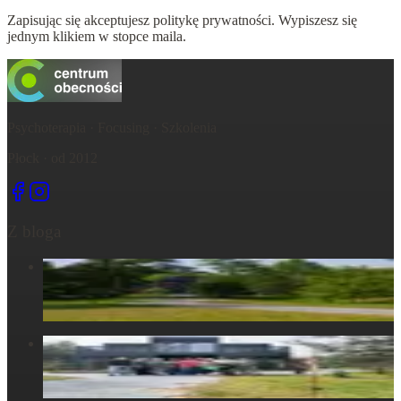
Zapisując się akceptujesz politykę prywatności. Wypiszesz się
jednym klikiem w stopce maila.
Psychoterapia · Focusing · Szkolenia
Płock · od 2012
Z bloga
Centrum Obecności – świętujemy – życie, które wydarza się
tu, razem...
6 maja 2025
Centrum Obecności – Miejsce, gdzie natura splata się z
ludzkim doświadczeniem
30 marca 2025