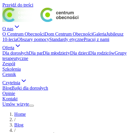
Przejdź do treści
O nas
O Centrum Obecności
Dom Centrum Obecności
Galeria
Jubileusz
10-lecia
Obszary pomocy
Standardy etyczne
Pracuj z nami
Oferta
Dla dorosłych
Dla par
Dla młodzieży
Dla dzieci
Dla rodziców
Grupy
terapeutyczne
Zespół
Szkolenia
Cennik
Czytelnia
Blog
Bajki dla dorosłych
Opinie
Kontakt
Umów wizytę
Home
/
Blog
/