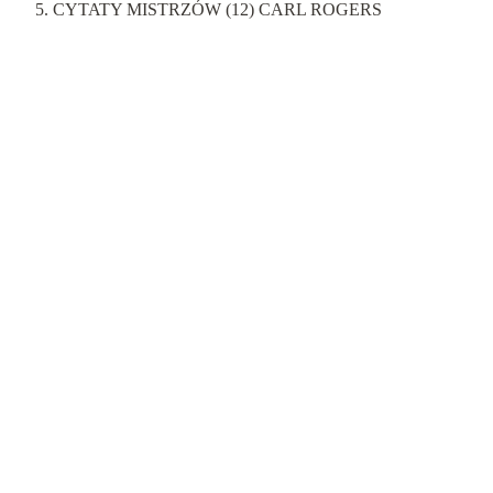
CYTATY MISTRZÓW (12) CARL ROGERS
Cytaty mistrzów
otwartość i ekspresja, potem asymilacja, przepływ i
zmiana, potem okres spokoju, ryzyko i lęk, potem
czasowe bezpieczeństwo.