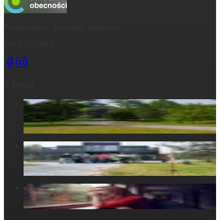
Psychoterapia · Focusing · Szkolenia
Płock · od 2012
Z bloga
Centrum Obecności – świętujemy – życie, które wydarza się
tu, razem...
6 maja 2025
Centrum Obecności – Miejsce, gdzie natura splata się z
ludzkim doświadczeniem
30 marca 2025
W głowie się nie mieści, ale w ciele już tak: Strata
29 października 2024