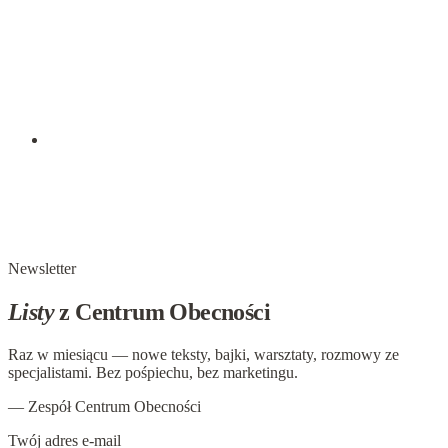
Rąbię drewno i noszę wodę ze studni. Uczeń spytał
zdumiony:- To czym to się różni?– Wszystkim, odparł mistrz.
– Teraz wszystko jest naturalne. Kiedyś rąbanie drewna i
noszenie wody ze studni było niechcianym obowiązkiem.
Zmuszałem się. Robiłem to, bo kazał mi to robić mój
nauczyciel. Teraz rąbię drwa z radością.To już nie obowiązek,
to świadomość.
7 kwietnia 2019
I co teraz zrobimy z tymi minutami
W Paryżu żyła pewna rodzina, która pewnego razu zaprosiła
do siebie swoich krewnych. Spędzili oni tu ponad tydzień.
Newsletter
Listy
z Centrum Obecności
Raz w miesiącu — nowe teksty, bajki, warsztaty, rozmowy ze
specjalistami. Bez pośpiechu, bez marketingu.
— Zespół Centrum Obecności
Twój adres e-mail