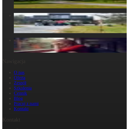
6 maja 2025
Centrum Obecności – Miejsce, gdzie natura splata się z
ludzkim doświadczeniem
30 marca 2025
W głowie się nie mieści, ale w ciele już tak: Strata
29 października 2024
Nawigacja
O nas
Oferta
Zespół
Szkolenia
Cennik
Blog
Pracuj z nami
Kontakt
Kontakt