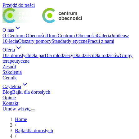
Przejdź do treści
O nas
O Centrum Obecności
Dom Centrum Obecności
Galeria
Jubileusz
10-lecia
Obszary pomocy
Standardy etyczne
Pracuj z nami
Oferta
Dla dorosłych
Dla par
Dla młodzieży
Dla dzieci
Dla rodziców
Grupy
terapeutyczne
Zespół
Szkolenia
Cennik
Czytelnia
Blog
Bajki dla dorosłych
Opinie
Kontakt
Umów wizytę
Home
/
Bajki dla dorosłych
/