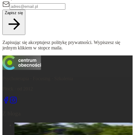
Zapisz się
Zapisując się akceptujesz politykę prywatności. Wypiszesz się
jednym klikiem w stopce maila.
Psychoterapia · Focusing · Szkolenia
Płock · od 2012
Z bloga
Centrum Obecności – świętujemy – życie, które wydarza się
tu, razem...