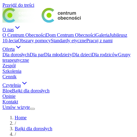
Przejdź do treści
O nas
O Centrum Obecności
Dom Centrum Obecności
Galeria
Jubileusz
10-lecia
Obszary pomocy
Standardy etyczne
Pracuj z nami
Oferta
Dla dorosłych
Dla par
Dla młodzieży
Dla dzieci
Dla rodziców
Grupy
terapeutyczne
Zespół
Szkolenia
Cennik
Czytelnia
Blog
Bajki dla dorosłych
Opinie
Kontakt
Umów wizytę
Home
/
Bajki dla dorosłych
/