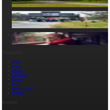
6 maja 2025
Centrum Obecności – Miejsce, gdzie natura splata się z
ludzkim doświadczeniem
30 marca 2025
W głowie się nie mieści, ale w ciele już tak: Strata
29 października 2024
Nawigacja
O nas
Oferta
Zespół
Szkolenia
Cennik
Blog
Pracuj z nami
Kontakt
Kontakt