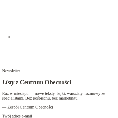
Rąbię drewno i noszę wodę ze studni. Uczeń spytał
zdumiony:- To czym to się różni?– Wszystkim, odparł mistrz.
– Teraz wszystko jest naturalne. Kiedyś rąbanie drewna i
noszenie wody ze studni było niechcianym obowiązkiem.
Zmuszałem się. Robiłem to, bo kazał mi to robić mój
nauczyciel. Teraz rąbię drwa z radością.To już nie obowiązek,
to świadomość.
7 kwietnia 2019
I co teraz zrobimy z tymi minutami
W Paryżu żyła pewna rodzina, która pewnego razu zaprosiła
do siebie swoich krewnych. Spędzili oni tu ponad tydzień.
Newsletter
Listy
z Centrum Obecności
Raz w miesiącu — nowe teksty, bajki, warsztaty, rozmowy ze
specjalistami. Bez pośpiechu, bez marketingu.
— Zespół Centrum Obecności
Twój adres e-mail