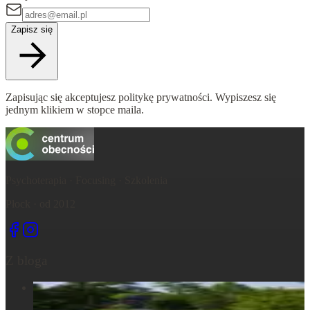
Zapisz się
Zapisując się akceptujesz politykę prywatności. Wypiszesz się
jednym klikiem w stopce maila.
Psychoterapia · Focusing · Szkolenia
Płock · od 2012
Z bloga
Centrum Obecności – świętujemy – życie, które wydarza się
tu, razem...