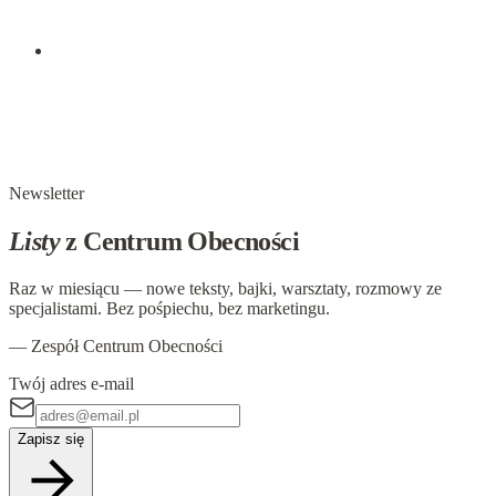
nauczyciel. Teraz rąbię drwa z radością.To już nie obowiązek,
to świadomość.
7 kwietnia 2019
I co teraz zrobimy z tymi minutami
W Paryżu żyła pewna rodzina, która pewnego razu zaprosiła
do siebie swoich krewnych. Spędzili oni tu ponad tydzień.
Newsletter
Listy
z Centrum Obecności
Raz w miesiącu — nowe teksty, bajki, warsztaty, rozmowy ze
specjalistami. Bez pośpiechu, bez marketingu.
— Zespół Centrum Obecności
Twój adres e-mail
Zapisz się