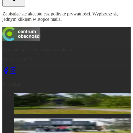
Zapisując się akceptujesz politykę prywatności. Wypiszesz się
jednym klikiem w stopce maila.
Psychoterapia · Focusing · Szkolenia
Płock · od 2012
Z bloga
Centrum Obecności – świętujemy – życie, które wydarza się
tu, razem...
6 maja 2025
Centrum Obecności – Miejsce, gdzie natura splata się z
ludzkim doświadczeniem