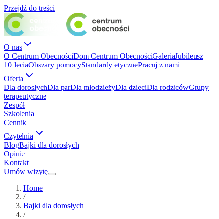
Przejdź do treści
O nas
O Centrum Obecności
Dom Centrum Obecności
Galeria
Jubileusz
10-lecia
Obszary pomocy
Standardy etyczne
Pracuj z nami
Oferta
Dla dorosłych
Dla par
Dla młodzieży
Dla dzieci
Dla rodziców
Grupy
terapeutyczne
Zespół
Szkolenia
Cennik
Czytelnia
Blog
Bajki dla dorosłych
Opinie
Kontakt
Umów wizytę
Home
/
Bajki dla dorosłych
/