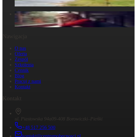
30 marca 2025
W głowie się nie mieści, ale w ciele już tak: Strata
29 października 2024
Nawigacja
O nas
Oferta
Zespół
Szkolenia
Cennik
Blog
Pracuj z nami
Kontakt
Kontakt
ul. Piastowska 94a
09-408 Borowiczki–Pieńki
+48 517 256 500
kontakt@centrumobecnosci.pl