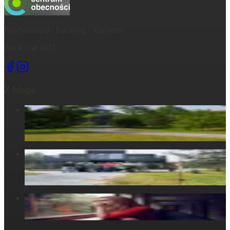
Psychoterapia · Focusing · Szkolenia
Płock · od 2012
Z bloga
Centrum Obecności – świętujemy – życie, które wydarza się
tu, razem...
6 maja 2025
Centrum Obecności – Miejsce, gdzie natura splata się z
ludzkim doświadczeniem
30 marca 2025
W głowie się nie mieści, ale w ciele już tak: Strata
29 października 2024