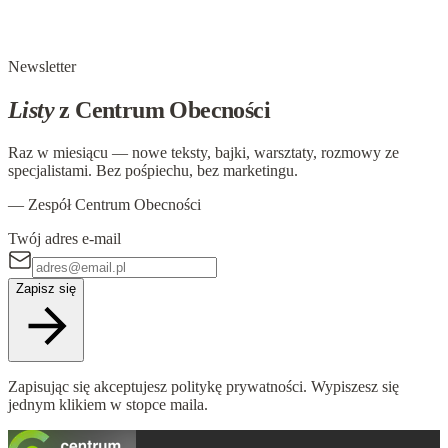
W Paryżu żyła pewna rodzina, która pewnego razu zaprosiła
do siebie swoich krewnych. Spędzili oni tu ponad tydzień.
Newsletter
Listy
z Centrum Obecności
Raz w miesiącu — nowe teksty, bajki, warsztaty, rozmowy ze
specjalistami. Bez pośpiechu, bez marketingu.
— Zespół Centrum Obecności
Twój adres e-mail
Zapisz się
Zapisując się akceptujesz politykę prywatności. Wypiszesz się
jednym klikiem w stopce maila.