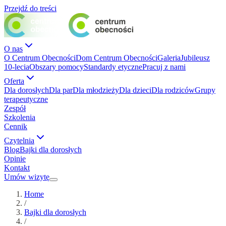
Przejdź do treści
O nas
O Centrum Obecności
Dom Centrum Obecności
Galeria
Jubileusz
10-lecia
Obszary pomocy
Standardy etyczne
Pracuj z nami
Oferta
Dla dorosłych
Dla par
Dla młodzieży
Dla dzieci
Dla rodziców
Grupy
terapeutyczne
Zespół
Szkolenia
Cennik
Czytelnia
Blog
Bajki dla dorosłych
Opinie
Kontakt
Umów wizytę
Home
/
Bajki dla dorosłych
/