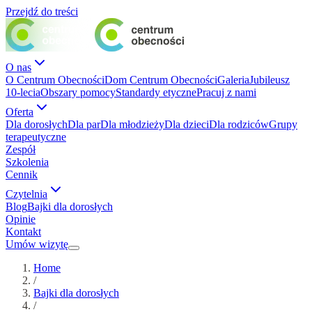
Przejdź do treści
O nas
O Centrum Obecności
Dom Centrum Obecności
Galeria
Jubileusz
10-lecia
Obszary pomocy
Standardy etyczne
Pracuj z nami
Oferta
Dla dorosłych
Dla par
Dla młodzieży
Dla dzieci
Dla rodziców
Grupy
terapeutyczne
Zespół
Szkolenia
Cennik
Czytelnia
Blog
Bajki dla dorosłych
Opinie
Kontakt
Umów wizytę
Home
/
Bajki dla dorosłych
/