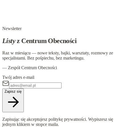
I co teraz zrobimy z tymi minutami
W Paryżu żyła pewna rodzina, która pewnego razu zaprosiła
do siebie swoich krewnych. Spędzili oni tu ponad tydzień.
Newsletter
Listy
z Centrum Obecności
Raz w miesiącu — nowe teksty, bajki, warsztaty, rozmowy ze
specjalistami. Bez pośpiechu, bez marketingu.
— Zespół Centrum Obecności
Twój adres e-mail
Zapisz się
Zapisując się akceptujesz politykę prywatności. Wypiszesz się
jednym klikiem w stopce maila.