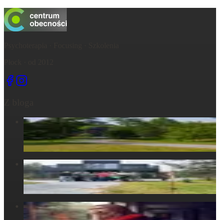
Psychoterapia · Focusing · Szkolenia
Płock · od 2012
Z bloga
Centrum Obecności – świętujemy – życie, które wydarza się
tu, razem...
6 maja 2025
Centrum Obecności – Miejsce, gdzie natura splata się z
ludzkim doświadczeniem
30 marca 2025
W głowie się nie mieści, ale w ciele już tak: Strata