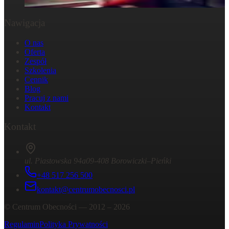
29 października 2024
Nawigacja
O nas
Oferta
Zespół
Szkolenia
Cennik
Blog
Pracuj z nami
Kontakt
Kontakt
ul. Piastowska 94a
09-408 Borowiczki–Pieńki
+48 517 256 500
kontakt@centrumobecnosci.pl
©
Centrum Obecności
— 2012 –
2026
Regulamin
Polityka Prywatności